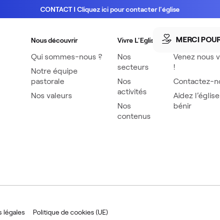
CONTACT I Cliquez ici pour contacter l'église
bouche.»
MERCI POU
Nous découvrir
Vivre L'Eglise
Vous informer
Qui sommes-nous ?
Nos
Venez nous vi
secteurs
!
Notre équipe
pastorale
Nos
Contactez-n
activités
Nos valeurs
Aidez l’église
Nos
bénir
contenus
 légales
Politique de cookies (UE)