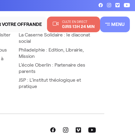
CULTE EN DIRECT
R VOTRE OFFRANDE
MENU
Nos partenaires
0JRS 13H 24 MIN
siter
La Caserne Solidaire : le diaconat
social
ous
Philadelphie : Edition, Librairie,
Mission
 à
L’école Oberlin : Partenaire des
parents
JSP : L’institut théologique et
pratique