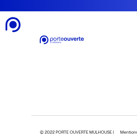
Psaume 34.2
« Je bénirai l’Éternel en tout temps ; sa louange sera toujours dans ma 
© 2022 PORTE OUVERTE MULHOUSE |
Mentions